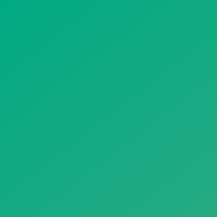
遥想公瑾当年，小乔初嫁了，雄姿英发。
羽扇纶巾，谈笑间，樯橹灰飞烟灭。
故国神游，多情应笑我，早生华发。
人生如梦，一尊还酹江月。